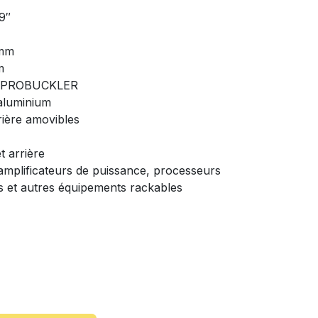
19″
 mm
m
 : PROBUCKLER
 aluminium
rière amovibles
t arrière
s, amplificateurs de puissance, processeurs
rs et autres équipements rackables