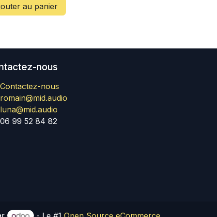
outer au panier
ntactez-nous
Contactez-nous
romain@mid.audio
luna@mid.audio
06 99 52 84 82
ar
- Le #1
Open Source eCommerce