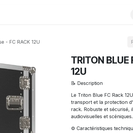
Produits
Evènements
Partenariats
se - FC RACK 12U
TRITON BLUE F
12U
📝 Description
Le Triton Blue FC Rack 12U
transport et la protection
rack. Robuste et sécurisé, il
audiovisuelles et scéniques.
⚙️ Caractéristiques techniq