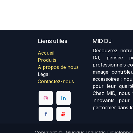
Liens utiles
MID DJ
Découvrez notre 
Accueil
DJ, pensée p
Produits
professionnels co
A propos de nous
mixage, contrôleu
Légal
accessoires : no
Contactez-nous
pour leur qualité
Chez MiD, nous 
innovants pour
performer dans le
Copyright © Musique Industrie Developpe