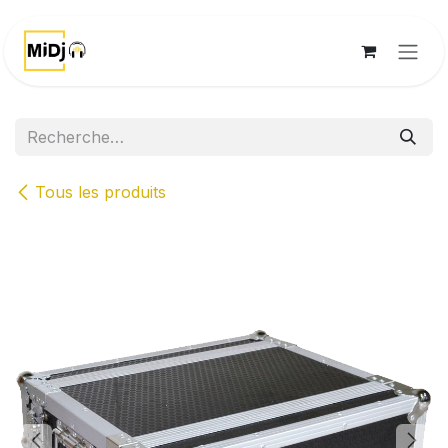
Se rendre au contenu
Tous les produits