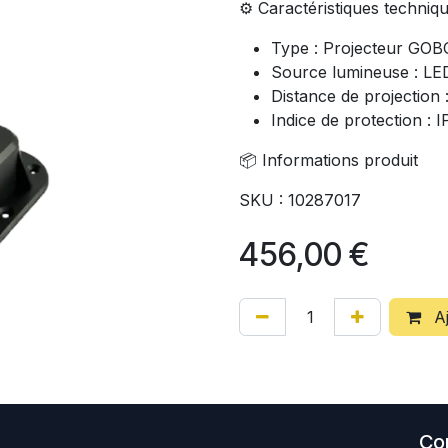
⚙️ Caractéristiques techniq
Type : Projecteur GO
Source lumineuse : L
Distance de projection 
Indice de protection : 
📦 Informations produit
SKU : 10287017
456,00
€
Aj
Co