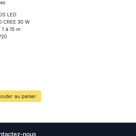
ues
BOS LED
ED CREE 30 W
: 1 à 15 m
IP20
outer au panier
ntactez-nous