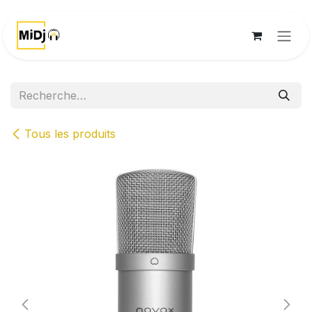
Se rendre au contenu
Tous les produits