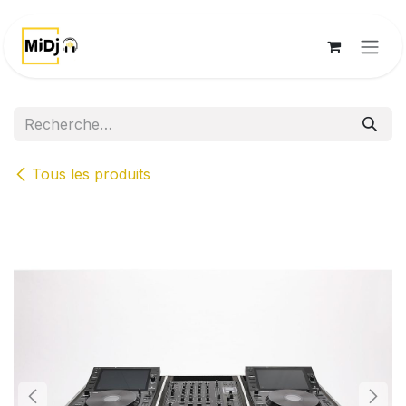
Se rendre au contenu
Tous les produits