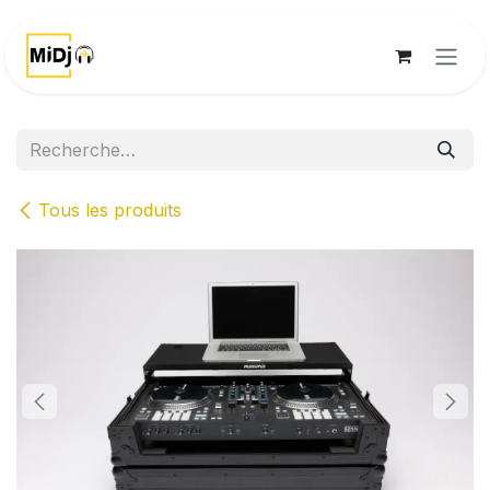
Se rendre au contenu
Tous les produits