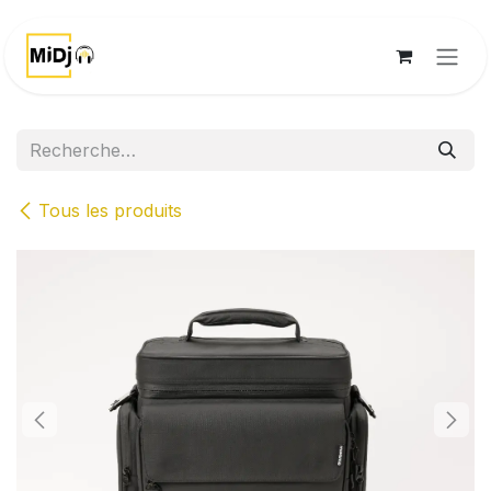
Se rendre au contenu
Tous les produits