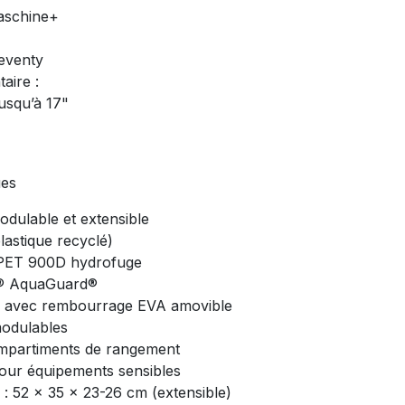
Maschine+
eventy
aire :
usqu’à 17"
ues
dulable et extensible
lastique recyclé)
RPET 900D hydrofuge
K® AquaGuard®
l avec rembourrage EVA amovible
modulables
ompartiments de rangement
our équipements sensibles
 : 52 x 35 x 23-26 cm (extensible)