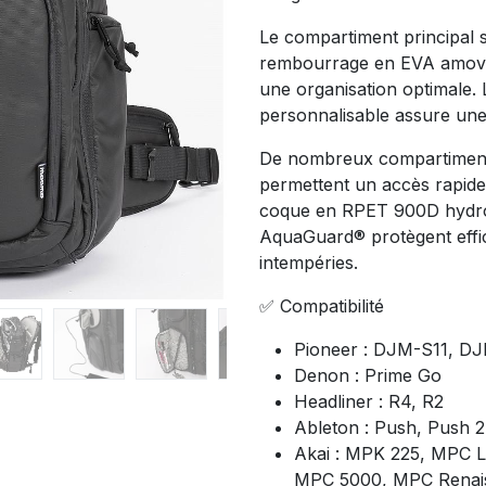
Le compartiment principal s
rembourrage en EVA amovib
une organisation optimale. 
personnalisable assure une
De nombreux compartiment
permettent un accès rapide 
coque en RPET 900D hydrof
AquaGuard® protègent effic
intempéries.
✅ Compatibilité
Pioneer : DJM-S11, D
Denon : Prime Go
Headliner : R4, R2
Ableton : Push, Push 2
Akai : MPK 225, MPC L
MPC 5000, MPC Renai