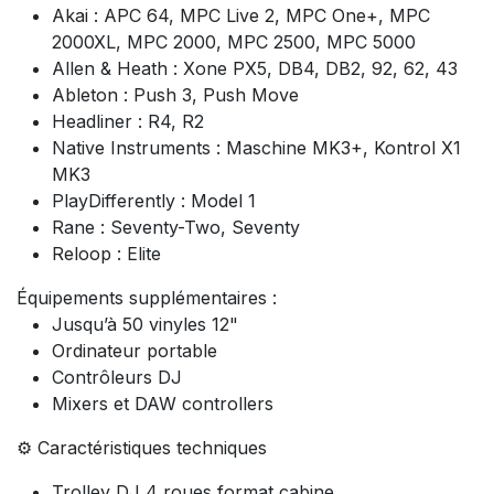
Akai : APC 64, MPC Live 2, MPC One+, MPC
2000XL, MPC 2000, MPC 2500, MPC 5000
Allen & Heath : Xone PX5, DB4, DB2, 92, 62, 43
Ableton : Push 3, Push Move
Headliner : R4, R2
Native Instruments : Maschine MK3+, Kontrol X1
MK3
PlayDifferently : Model 1
Rane : Seventy-Two, Seventy
Reloop : Elite
Équipements supplémentaires :
Jusqu’à 50 vinyles 12"
Ordinateur portable
Contrôleurs DJ
Mixers et DAW controllers
⚙️ Caractéristiques techniques
Trolley DJ 4 roues format cabine