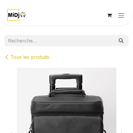
Se rendre au contenu
Tous les produits