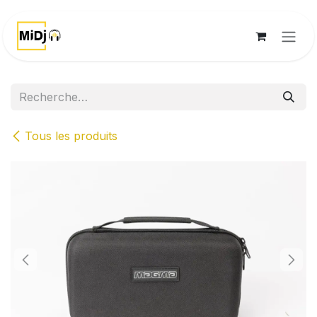
Se rendre au contenu
Tous les produits