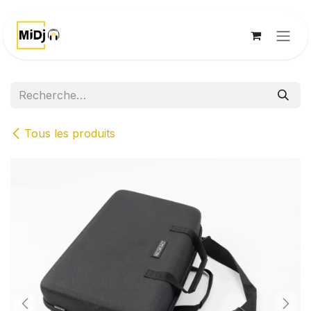
Se rendre au contenu
Tous les produits