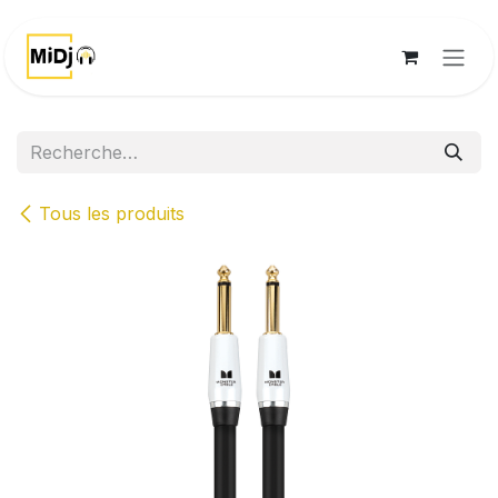
Se rendre au contenu
Tous les produits