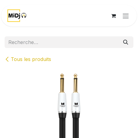
Se rendre au contenu
Tous les produits