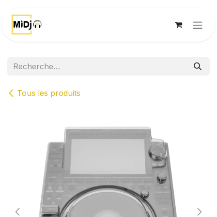
Se rendre au contenu
Tous les produits