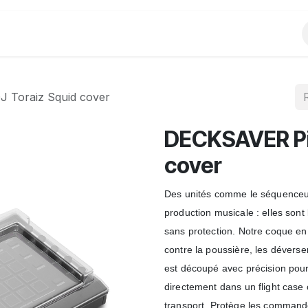
Produits
Evènements
Partenariats
 Toraiz Squid cover
DECKSAVER Pi
cover
Des unités comme le séquenceur
production musicale : elles sont 
sans protection. Notre coque en 
contre la poussière, les dévers
est découpé avec précision pour 
directement dans un flight case 
transport. Protège les commande