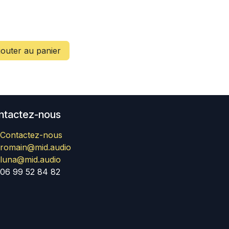
outer au panier
ntactez-nous
Contactez-nous
romain@mid.audio
luna@mid.audio
06 99 52 84 82