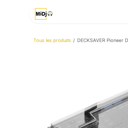
Se rendre au contenu
Accueil
Marques
Tous les produits
DECKSAVER Pioneer DJ