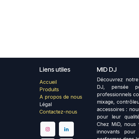
Liens utiles
MID DJ
Découvrez notre 
Accueil
DJ, pensée p
Produits
professionnels co
A propos de nous
mixage, contrôleu
Légal
accessoires : no
Contactez-nous
pour leur qualité
Chez MiD, nous 
innovants pour