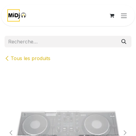
Se rendre au contenu
Tous les produits